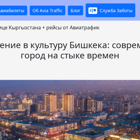
Авиабилеты
Об Avia Traffic
Блог
Служба Заботы
ице Кыргызстана + рейсы от Авиатрафик
ение в культуру Бишкека: совр
город на стыке времен