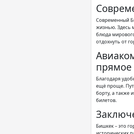
Соврем
Современный Би
жизнью. Здесь 
блюда мирового
отдохнуть от го
Авиако
прямое
Благодаря удоб
ещё проще. Пут
борту, а также
билетов.
Заключ
Бишкек – это го
исторических п