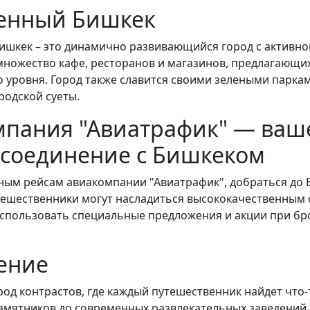
енный Бишкек
шкек – это динамично развивающийся город с активно
множество кафе, ресторанов и магазинов, предлагающи
 уровня. Город также славится своими зелеными паркам
родской суеты.
мпания "Авиатрафик" — ваш
 соединение с Бишкеком
ным рейсам авиакомпании "Авиатрафик", добраться до 
ешественники могут насладиться высококачественным 
 использовать специальные предложения и акции при б
ение
род контрастов, где каждый путешественник найдет что-
амятников до современных развлекательных заведений –