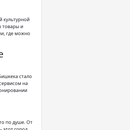
й культурной
х товары и
и, где можно
е
Бишкека стало
сервисом на
ронировании
то по душе. От
 этот город