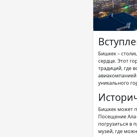
Вступл
Бишкек – столи
сердце. Этот г
традиций, где 
авиакомпанией 
уникального го
Историч
Бишкек может п
Посещение Ала-
погрузиться в 
музей, где мож