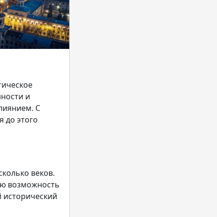
тическое
нности и
лиянием. С
 до этого
сколько веков.
ую возможность
й исторический