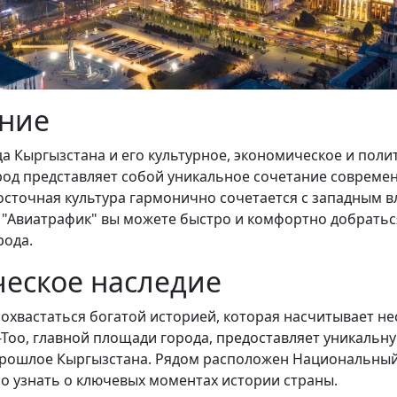
ение
ца Кыргызстана и его культурное, экономическое и поли
ород представляет собой уникальное сочетание совреме
восточная культура гармонично сочетается с западным в
"Авиатрафик" вы можете быстро и комфортно добраться
рода.
еское наследие
охвастаться богатой историей, которая насчитывает не
Тоо, главной площади города, предоставляет уникальн
прошлое Кыргызстана. Рядом расположен Национальны
но узнать о ключевых моментах истории страны.