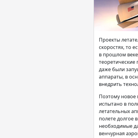
Проекты летате
скоростях, то е
в прошлом веке
теоретические 
даже были запу
аппараты, в ос
внедрить техно
Поэтому новое 
испытано в пол
летательных ап
полете долгое 
необходимые да
венчурная аэр