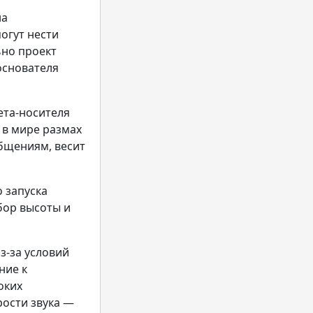
на
могут нести
ьно проект
основателя
ета-носителя
 в мире размах
общениям, весит
 запуска
абор высоты и
из-за условий
ние к
оких
рости звука —