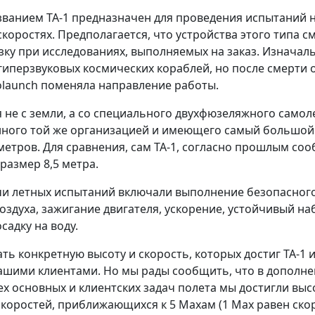
званием TA-1 предназначен для проведения испытаний 
коростях. Предполагается, что устройства этого типа с
зку при исследованиях, выполняемых на заказ. Изначал
 гиперзвуковых космических кораблей, но после смерти 
olaunch поменяла направление работы.
я не с земли, а со специального двухфюзеляжного самол
нного той же организацией и имеющего самый большой
метров. Для сравнения, сам ТА-1, согласно прошлым со
 размер 8,5 метра.
и летных испытаний включали выполнение безопасного
воздуха, зажигание двигателя, ускорение, устойчивый н
садку на воду.
ать конкретную высоту и скорость, которых достиг ТА-1 
ашими клиентами. Но мы рады сообщить, что в дополне
х основных и клиентских задач полета мы достигли выс
скоростей, приближающихся к 5 Махам (1 Мах равен ско