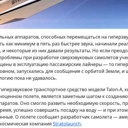
льных аппаратов, способных перемещаться на гиперзв
сть как минимум в пять раз быстрее звука, начинали ре
, и некоторые из них давали результаты. Но если преод
проблемы при разработке сверхзвуковых самолетов уче
щены в эксплуатацию пассажирские лайнеры — то гипе
новном, запускались для сообщения с орбитой Земли, и
логию пока не удавалось.
гиперзвуковое транспортное средство модели Talon-A, 
ноценном полете, является заметным шагом к созданию
паратов. Оно смогло развить необходимую скорость, п
время, успешно совершить посадку на воду — и при этом
нные. О полете сообщает разработчик самолета — аме
окосмическая компания
Stratolaunch
.