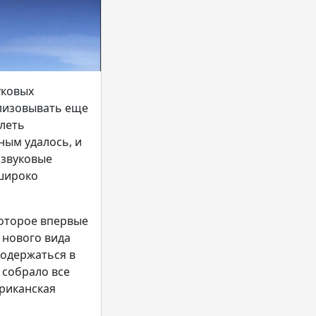
уковых
ализовывать еще
олеть
ным удалось, и
рзвуковые
 широко
которое впервые
 нового вида
родержаться в
 собрало все
риканская