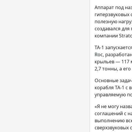
Аппарат под на
гиперзвуковых с
полезную нагру
создавался для
компании Strat
ТА-1 запускаетс
Roc, разработа
крыльев — 117 
2,7 тонны, а его
Основные задач
корабля ТА-1 с 
управляемую по
«Я не могу назв
соглашений с н
выполнению все
сверхзвуковых 