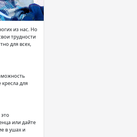
огих из нас. Но
свои трудности
но для всех,
озможность
 кресла для
 это
енца или дайте
е в ушах и