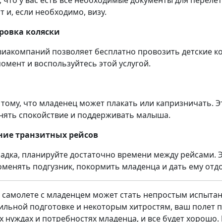
 что у вас есть все необходимые документы для перелет
 и, если необходимо, визу.
ировка коляски
иакомпаний позволяет бесплатно провозить детские ко
омент и воспользуйтесь этой услугой.
к тому, что младенец может плакать или капризничать. 
анять спокойствие и поддерживать малыша.
ние транзитных рейсов
садка, планируйте достаточно времени между рейсами. Э
менять подгузник, покормить младенца и дать ему отдо
 самолете с младенцем может стать непростым испытан
ильной подготовке и некоторым хитростям, ваш полет п
х нуждах и потребностях младенца, и все будет хорошо.