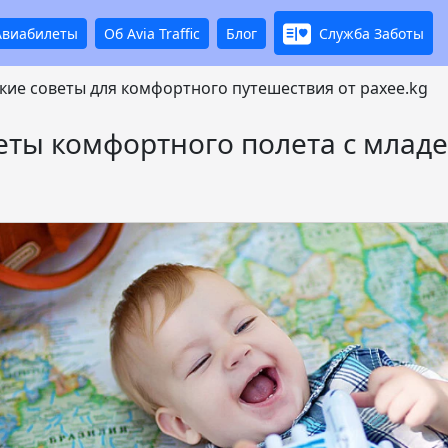
Авиабилеты
Об Avia Traffic
Блог
Служба Заботы
кие советы для комфортного путешествия от paxee.kg
еты комфортного полета с млад