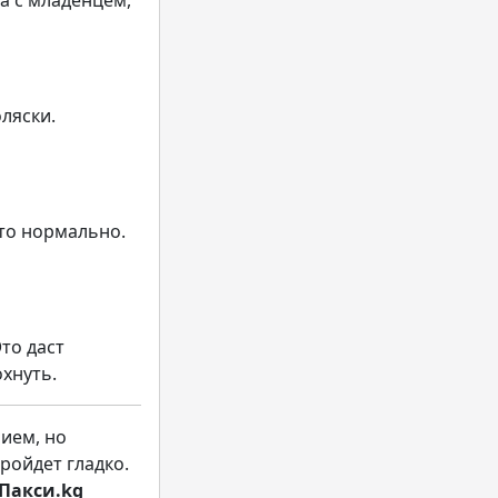
а с младенцем,
ляски.
Это нормально.
то даст
хнуть.
ием, но
ройдет гладко.
Пакси.kg