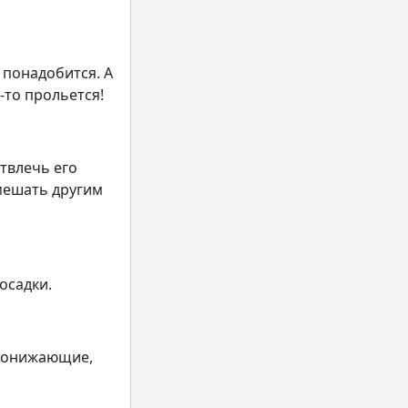
 понадобится. А
-то прольется!
твлечь его
мешать другим
осадки.
опонижающие,