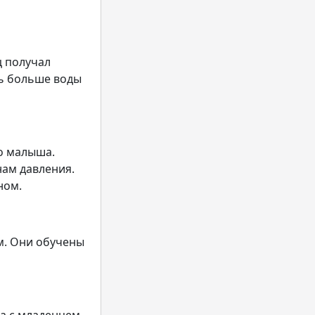
ц получал
ть больше воды
о малыша.
ам давления.
ном.
м. Они обучены