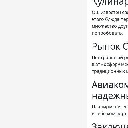
Кулина
Ош известен с
этого блюда пе
множество друг
попробовать.
Рынок 
Центральный ры
в атмосферу мес
традиционных к
Авиако
надежн
Планируя путеш
в себе комфорт
Заключ