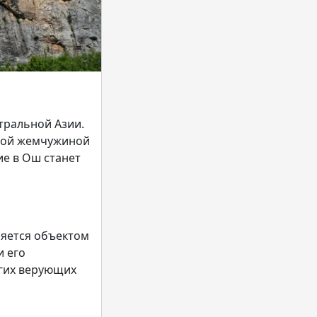
тральной Азии.
нной жемчужиной
ие в Ош станет
ляется объектом
и его
огих верующих