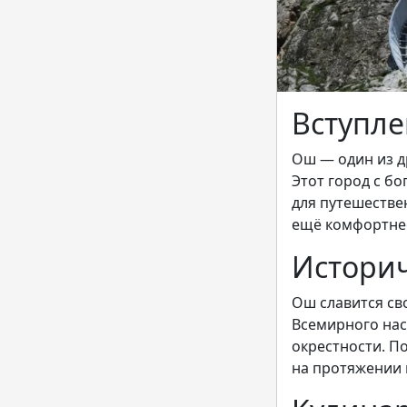
Вступл
Ош — один из д
Этот город с б
для путешестве
ещё комфортнее
Историч
Ош славится св
Всемирного нас
окрестности. П
на протяжении 