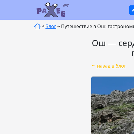
Блог
Путешествие в Ош: гастрономи
Ош — серд
назад в блог