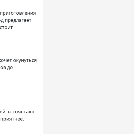
 приготовления
од предлагает
стоит
хочет окунуться
тов до
рейсы сочетают
 приятнее.