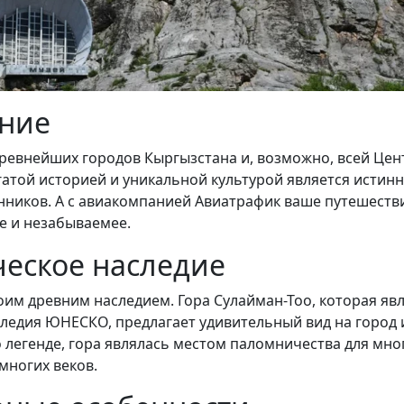
ение
ревнейших городов Кыргызстана и, возможно, всей Цен
огатой историей и уникальной культурой является исти
нников. А с авиакомпанией Авиатрафик ваше путешеств
 и незабываемее.
еское наследие
оим древним наследием. Гора Сулайман-Тоо, которая яв
ледия ЮНЕСКО, предлагает удивительный вид на город 
о легенде, гора являлась местом паломничества для мн
многих веков.