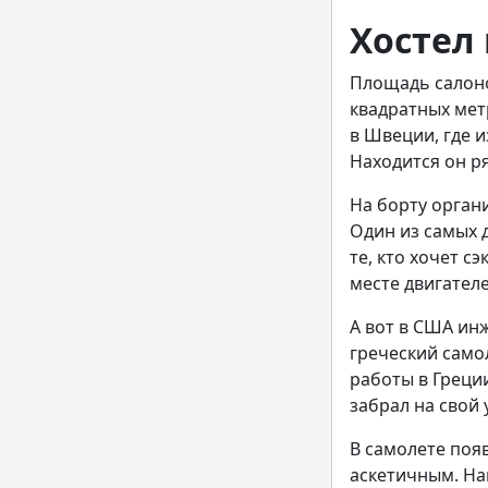
Хостел
Площадь салоно
квадратных мет
в Швеции, где и
Находится он р
На борту орган
Один из самых 
те, кто хочет с
месте двигател
А вот в США ин
греческий само
работы в Греции
забрал на свой 
В самолете поя
аскетичным. На