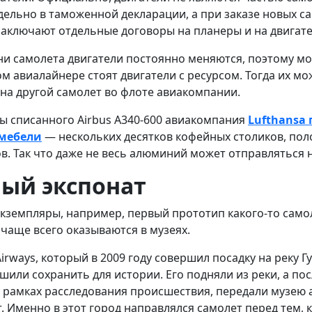
дельно в таможенной декларации, а при заказе новых с
аключают отдельные договоры на планеры и на двигате
ни самолета двигатели постоянно меняются, поэтому мо
ом авиалайнере стоят двигатели с ресурсом. Тогда их м
 на другой самолет во флоте авиакомпании.
ты списанного Airbus A340-600 авиакомпания
Lufthansa 
 мебели
— нескольких десятков кофейных столиков, поло
в. Так что даже не весь алюминий может отправляться 
ый экспонат
кземпляры, например, первый прототип какого-то само
 чаще всего оказываются в музеях.
Airways, который в 2009 году совершил посадку на реку Г
шили сохранить для истории. Его подняли из реки, а по
в рамках расследования происшествия, передали музею 
 Именно в этот город направлялся самолет перед тем, 