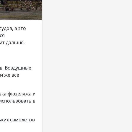
удов, а это
ся
дит дальше.
в. Воздушные
и же все
езка фюзеляжа и
использовать в
ьких самолетов