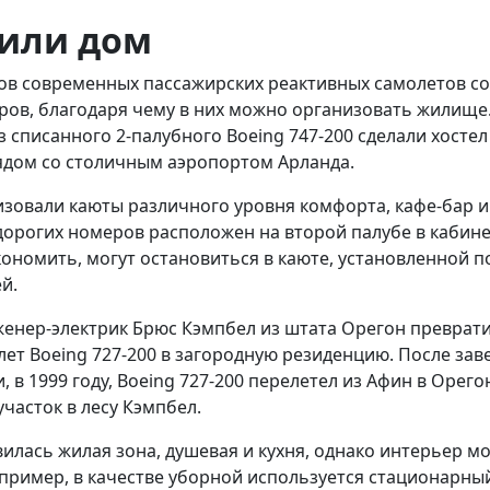
 или дом
в современных пассажирских реактивных самолетов со
ров, благодаря чему в них можно организовать жилище.
з списанного 2-палубного Boeing 747-200 сделали хостел 
ядом со столичным аэропортом Арланда.
изовали каюты различного уровня комфорта, кафе-бар и
дорогих номеров расположен на второй палубе в кабине 
экономить, могут остановиться в каюте, установленной 
ей.
женер-электрик Брюс Кэмпбел из штата Орегон преврат
лет
Boeing 727-200
в загородную резиденцию. После за
, в 1999 году,
Boeing 727-200
перелетел из Афин в
Орегон
участок в лесу Кэмпбел.
вилась жилая зона, душевая и кухня, однако интерьер м
пример, в качестве уборной используется стационарный