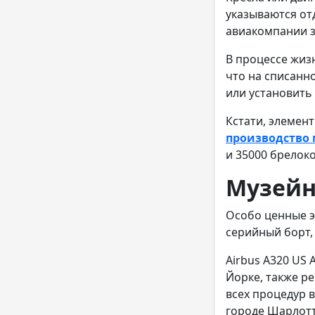
указываются от
авиакомпании з
В процессе жиз
что на списанн
или установить
Кстати, элемен
производство
и 35000 брелоко
Музейн
Особо ценные э
серийный борт,
Airbus A320 US 
Йорке, также ре
всех процедур 
городе Шарлотт.