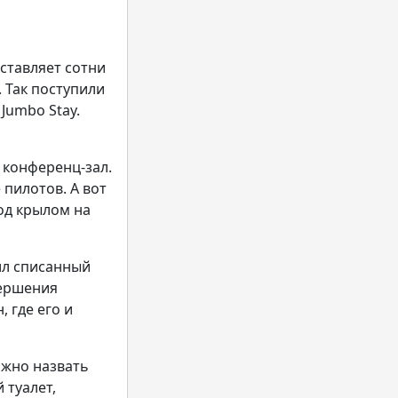
ставляет сотни
 Так поступили
Jumbo Stay.
 конференц-зал.
пилотов. А вот
под крылом на
ил списанный
вершения
, где его и
ожно назвать
 туалет,