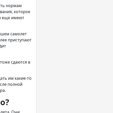
ать нормам
вания, которое
ты еще имеют
йшем самолет
алее приступают
дит
тоже сдаются в
ать им какие-то
осле полной
ора.
о?
олета. Они