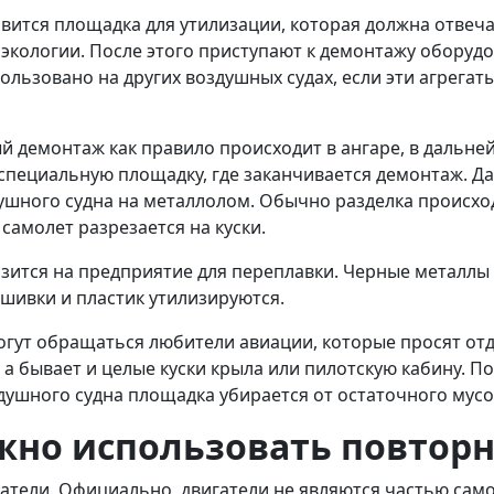
овится площадка для утилизации, которая должна отвеч
 экологии. После этого приступают к демонтажу оборудо
ользовано на других воздушных судах, если эти агрега
 демонтаж как правило происходит в ангаре, в дальне
специальную площадку, где заканчивается демонтаж. Д
душного судна на металлолом. Обычно разделка происхо
самолет разрезается на куски.
ится на предприятие для переплавки. Черные металлы 
бшивки и пластик утилизируются.
огут обращаться любители авиации, которые просят отд
 а бывает и целые куски крыла или пилотскую кабину. П
душного судна площадка убирается от остаточного мус
жно использовать повторн
гатели. Официально, двигатели не являются частью сам