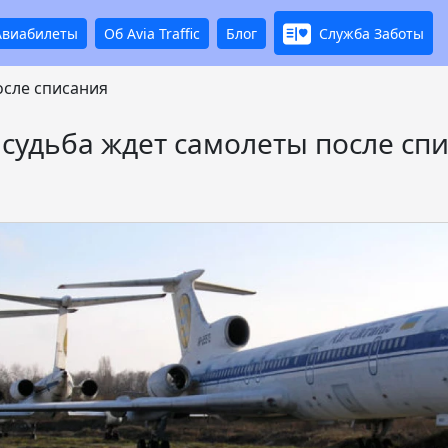
Авиабилеты
Об Avia Traffic
Блог
Служба Заботы
осле списания
 судьба ждет самолеты после сп