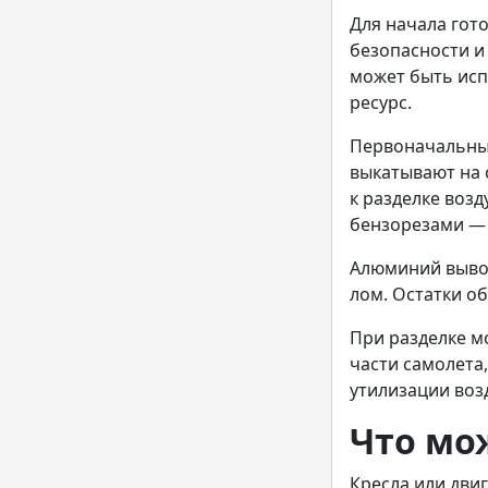
Для начала гот
безопасности и
может быть исп
ресурс.
Первоначальный
выкатывают на 
к разделке воз
бензорезами — 
Алюминий вывоз
лом. Остатки о
При разделке м
части самолета,
утилизации воз
Что мо
Кресла или дви