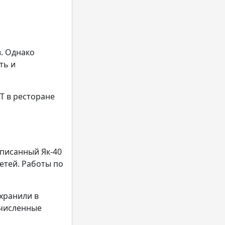
. Однако
ть и
Т в ресторане
списанный Як-40
детей. Работы по
охранили в
очисленные