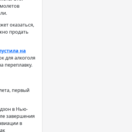
амолетов
ли.
жет оказаться,
ожно продать
пустила на
к для алкоголя
на переплавку.
лета, первый
удзон в Нью-
сле завершения
авиации в
как