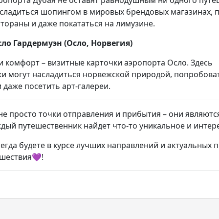
эропорта Дубая не оставят равнодушным ни одного путе
сладиться шопингом в мировых брендовых магазинах, 
тораны и даже покататься на лимузине.
сло Гардермуэн (Осло, Норвегия)
и комфорт – визитные карточки аэропорта Осло. Здесь
и могут насладиться норвежской природой, попробова
 даже посетить арт-галереи.
не просто точки отправления и прибытия – они являют
ждый путешественник найдет что-то уникальное и интере
сегда будете в курсе лучших направлений и актуальных 
шествия💜!