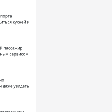
опорта
иться кухней и
ый пассажир
нным сервисом
но
и даже увидеть