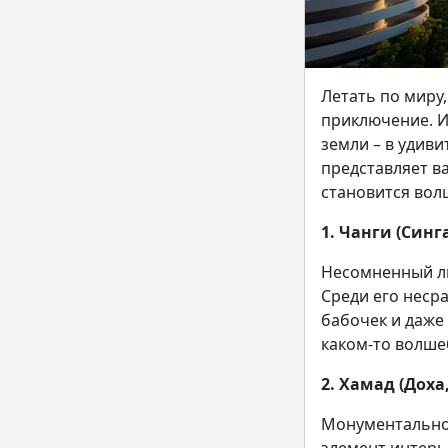
Летать по миру
приключение. Ин
земли – в удив
представляет в
становится вол
1. Чанги (Синг
Несомненный ли
Среди его неср
бабочек и даже 
каком-то волше
2. Хамад (Доха
Монументальнос