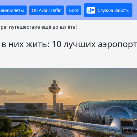
Авиабилеты
Об Avia Traffic
Блог
Служба Заботы
а: путешествие ещё до взлёта!
 в них жить: 10 лучших аэропор