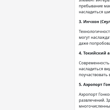
элемент интерье
пребывание мак
насладиться ши
3. Инчхон (Сеу
Технологичност
могут наслажда
даже попробова
4. Токийский а
Современность 
насладиться ви
поучаствовать 
5. Аэропорт Го
Аэропорт Гонко
развлечений. З
многочисленные