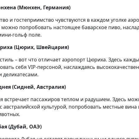
юнхена (Мюнхен, Германия)
тво и гостеприимство чувствуются в каждом уголке аэр
 можно попробовать настоящее баварское пиво, наслад
мини-гольф поле.
юриха (Цюрих, Швейцария)
 стиль – вот что отличает аэропорт Цюриха. Здесь кажд
овать себя VIP-персоной, наслаждаясь высококачестве
 деликатесами.
днея (Сидней, Австралия)
я встречает пассажиров теплом и радушием. Здесь мож
с австралийской культурой, попробовать местные вина 
ивотных.
бая (Дубай, ОАЭ)