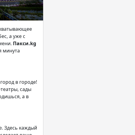
захватывающее
с, а уже с
емени.
Пакси.kg
я минута
город в городе!
отеатры, сады
одишься, а в
. Здесь каждый