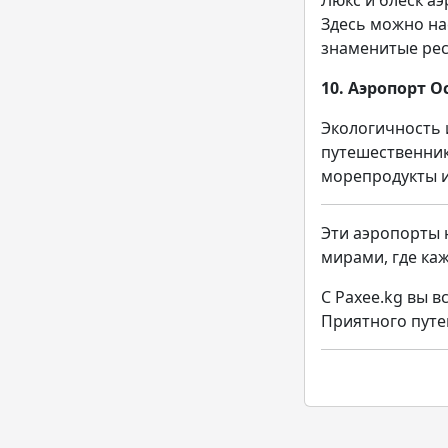
Люкс и блеск а
Здесь можно на
знаменитые рес
10. Аэропорт О
Экологичность 
путешественник
морепродукты и
Эти аэропорты 
мирами, где ка
С Paxee.kg вы в
Приятного путе