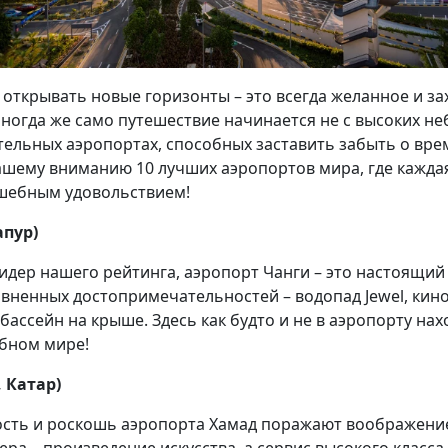
, открывать новые горизонты – это всегда желанное и 
огда же само путешествие начинается не с высоких небе
ительных аэропортах, способных заставить забыть о вр
ашему вниманию 10 лучших аэропортов мира, где кажда
шебным удовольствием!
апур)
дер нашего рейтинга, аэропорт Чанги – это настоящий 
авненных достопримечательностей – водопад Jewel, кин
бассейн на крыше. Здесь как будто и не в аэропорту нах
бном мире!
, Катар)
ть и роскошь аэропорта Хамад поражают воображение