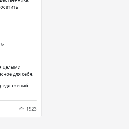
шественника.
посетить
ть
ся целыми
сное для себя.
предложений.
1523