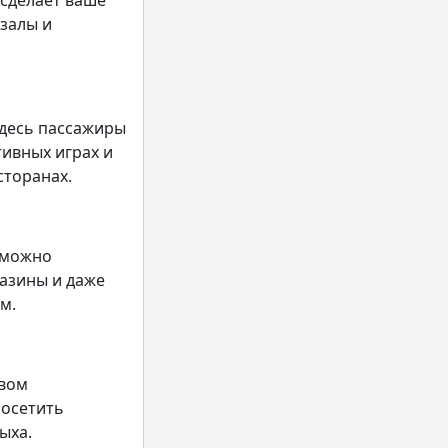
 сделает ваше
залы и
Здесь пассажиры
ивных играх и
сторанах.
 можно
газины и даже
м.
твом
посетить
ыха.