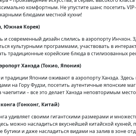
ра – произведение искусства, а сервис высокого класса
симально комфортным. Не упустите шанс посетить VIP-
карными блюдами местной кухни!
л, Южная Корея)
ь и современный дизайн слились в аэропорту Инчхон. 
ться культурными программами, участвовать в интеракт
ть традиционные корейские блюда в стилизованных ре
эропорт Ханэда (Токио, Япония)
и традиции Японии оживают в аэропорту Ханэда. Здесь
дами на Гору Фудзи, посетить аутентичные японские ма
в чаепитии – все это делает Ханэда неповторимым место
нконга (Гонконг, Китай)
нга удивляет своими гигантскими размерами и множес
десь можно насладиться вкуснейшей китайской кухней, 
 бутики и даже насладиться видами на залив в зоне отд