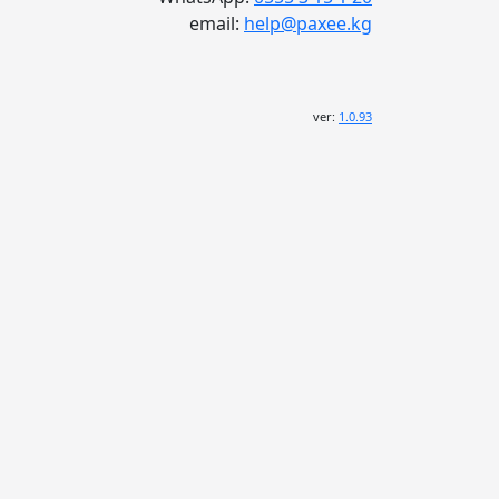
email:
help@paxee.kg
ver:
1.0.93