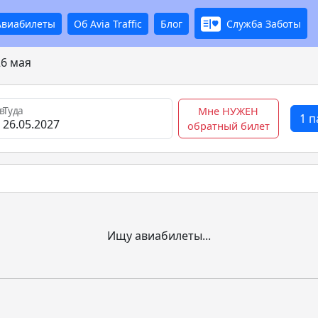
Авиабилеты
Об Avia Traffic
Блог
Служба Заботы
26 мая
в
Туда
Мне НУЖЕН
1 
обратный билет
Ищу авиабилеты...