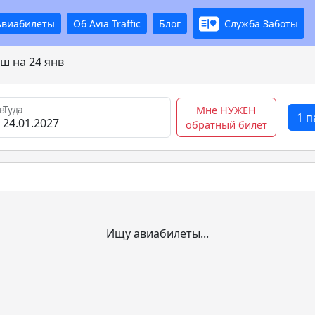
Авиабилеты
Об Avia Traffic
Блог
Служба Заботы
ш на 24 янв
в
Туда
Мне НУЖЕН
1 
обратный билет
Ищу авиабилеты...