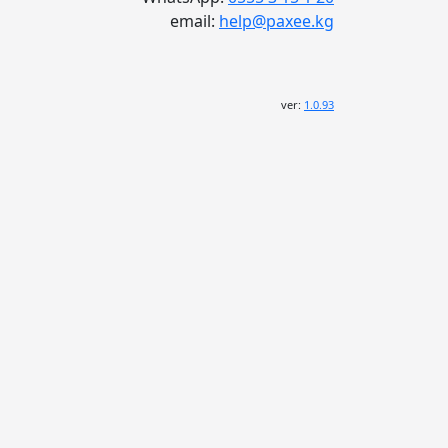
email:
help@paxee.kg
ver:
1.0.93