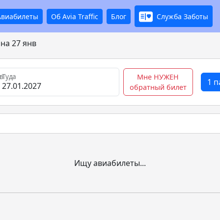
Авиабилеты
Об Avia Traffic
Блог
Служба Заботы
на 27 янв
в
Туда
Мне НУЖЕН
1 
обратный билет
Ищу авиабилеты...