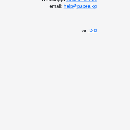
email:
help@paxee.kg
ver:
1.0.93