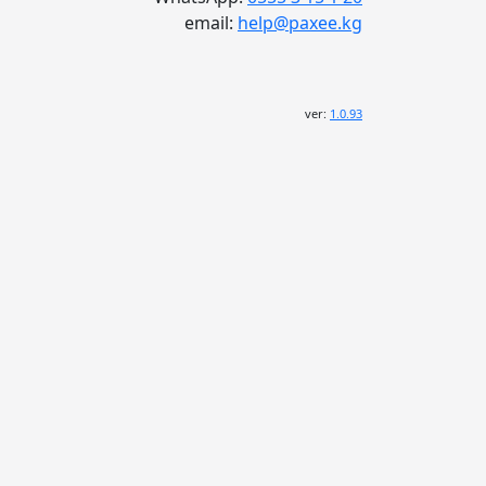
email:
help@paxee.kg
ver:
1.0.93