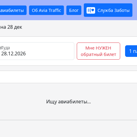
Авиабилеты
Об Avia Traffic
Блог
Служба Заботы
на 28 дек
в
Туда
Мне НУЖЕН
1 
обратный билет
Ищу авиабилеты...