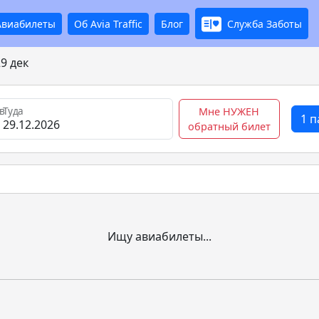
Авиабилеты
Об Avia Traffic
Блог
Служба Заботы
9 дек
в
Туда
Мне НУЖЕН
1 
обратный билет
Ищу авиабилеты...