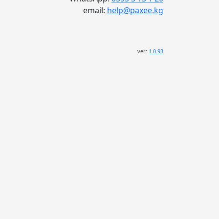
email:
help@paxee.kg
ver:
1.0.93