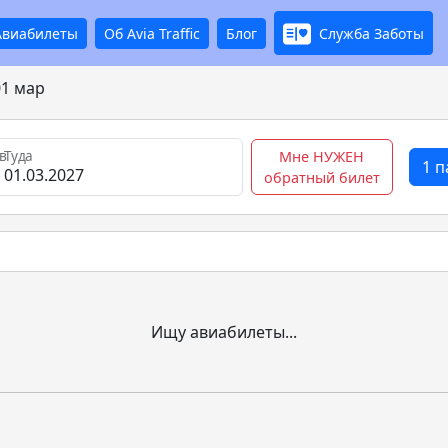
Авиабилеты
Об Avia Traffic
Блог
Служба Заботы
01 мар
в
Туда
Мне НУЖЕН
1 
обратный билет
Ищу авиабилеты...