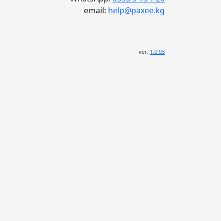
email:
help@paxee.kg
ver:
1.0.93